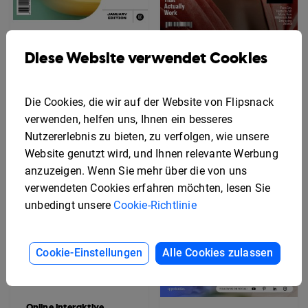
Schlanke Lifestyle-
Diese Website verwendet Cookies
Magazin-Vorlage
Dynamische Lifestyle-
Magazinvorlage
Die Cookies, die wir auf der Website von Flipsnack
verwenden, helfen uns, Ihnen ein besseres
Nutzererlebnis zu bieten, zu verfolgen, wie unsere
Website genutzt wird, und Ihnen relevante Werbung
anzuzeigen. Wenn Sie mehr über die von uns
verwendeten Cookies erfahren möchten, lesen Sie
unbedingt unsere
Cookie-Richtlinie
Cookie-Einstellungen
Alle Cookies zulassen
Online Interaktive