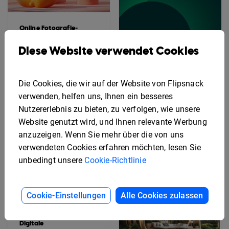
Online Fotografie-
Portfolio-Vorlage
Diese Website verwendet Cookies
Interaktive Portfolio-
Die Cookies, die wir auf der Website von Flipsnack
Management-Vorlage
verwenden, helfen uns, Ihnen ein besseres
Nutzererlebnis zu bieten, zu verfolgen, wie unsere
Website genutzt wird, und Ihnen relevante Werbung
anzuzeigen. Wenn Sie mehr über die von uns
verwendeten Cookies erfahren möchten, lesen Sie
unbedingt unsere
Cookie-Richtlinie
Cookie-Einstellungen
Alle Cookies zulassen
Digitale