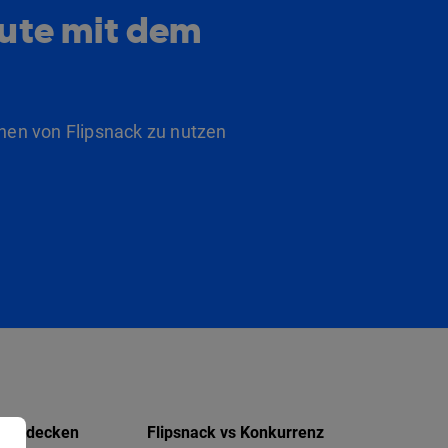
eute mit dem
nen von Flipsnack zu nutzen
Entdecken
Flipsnack vs Konkurrenz