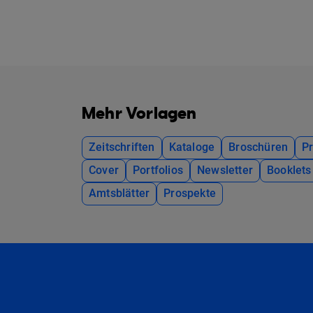
Mehr Vorlagen
Zeitschriften
Kataloge
Broschüren
P
Cover
Portfolios
Newsletter
Booklets
Amtsblätter
Prospekte