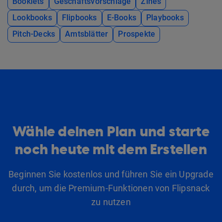
Booklets
Geschäftsvorschläge
Zines
Lookbooks
Flipbooks
E-Books
Playbooks
Pitch-Decks
Amtsblätter
Prospekte
Wähle deinen Plan und starte
noch heute mit dem Erstellen
Beginnen Sie kostenlos und führen Sie ein Upgrade
durch, um die Premium-Funktionen von Flipsnack
zu nutzen