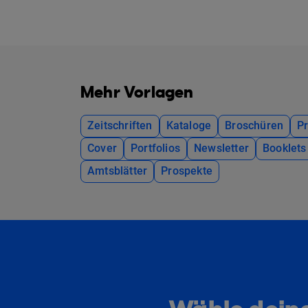
Mehr Vorlagen
Zeitschriften
Kataloge
Broschüren
P
Cover
Portfolios
Newsletter
Booklets
Amtsblätter
Prospekte