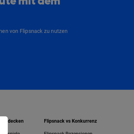
eute mit dem
nen von Flipsnack zu nutzen
Entdecken
Flipsnack vs Konkurrenz
Beispiele
Flipsnack-Rezensionen