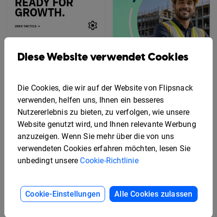
Beispiel für einen
Diese Website verwendet Cookies
Marketingplan
Vorlage für ein
interaktives
Sicherheitshandbuch
Die Cookies, die wir auf der Website von Flipsnack
verwenden, helfen uns, Ihnen ein besseres
Nutzererlebnis zu bieten, zu verfolgen, wie unsere
Website genutzt wird, und Ihnen relevante Werbung
anzuzeigen. Wenn Sie mehr über die von uns
verwendeten Cookies erfahren möchten, lesen Sie
unbedingt unsere
Cookie-Richtlinie
Cookie-Einstellungen
Alle Cookies zulassen