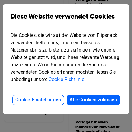
interaktiven Newsletter
mit
Kundeninformationen
Diese Website verwendet Cookies
Die Cookies, die wir auf der Website von Flipsnack
verwenden, helfen uns, Ihnen ein besseres
Nutzererlebnis zu bieten, zu verfolgen, wie unsere
Website genutzt wird, und Ihnen relevante Werbung
anzuzeigen. Wenn Sie mehr über die von uns
verwendeten Cookies erfahren möchten, lesen Sie
unbedingt unsere
Cookie-Richtlinie
Cookie-Einstellungen
Alle Cookies zulassen
Vorlage für ein
interaktives
Unternehmensmagazin
Vorlage für einen
interaktiven Newsletter
für gemeinnützige