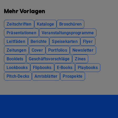
Mehr Vorlagen
Zeitschriften
Kataloge
Broschüren
Präsentationen
Veranstaltungsprogramme
Leitfäden
Berichte
Speisekarten
Flyer
Zeitungen
Cover
Portfolios
Newsletter
Booklets
Geschäftsvorschläge
Zines
Lookbooks
Flipbooks
E-Books
Playbooks
Pitch-Decks
Amtsblätter
Prospekte