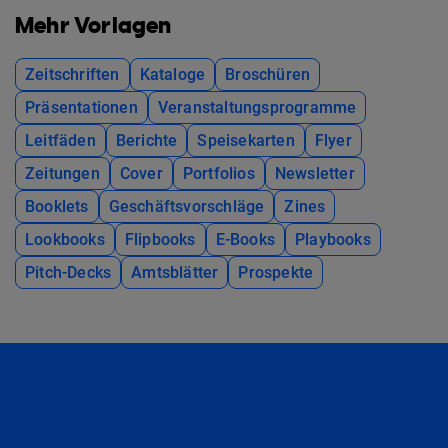
Mehr Vorlagen
Zeitschriften
Kataloge
Broschüren
Präsentationen
Veranstaltungsprogramme
Leitfäden
Berichte
Speisekarten
Flyer
Zeitungen
Cover
Portfolios
Newsletter
Booklets
Geschäftsvorschläge
Zines
Lookbooks
Flipbooks
E-Books
Playbooks
Pitch-Decks
Amtsblätter
Prospekte