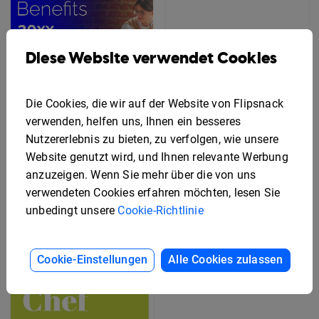
Diese Website verwendet Cookies
Die Cookies, die wir auf der Website von Flipsnack
verwenden, helfen uns, Ihnen ein besseres
Nutzererlebnis zu bieten, zu verfolgen, wie unsere
Gratis Rack-Karten-
Website genutzt wird, und Ihnen relevante Werbung
Editierbare Flyer-
Design-Vorlage
anzuzeigen. Wenn Sie mehr über die von uns
Vorlage für
Mitarbeiterleistungen
verwendeten Cookies erfahren möchten, lesen Sie
unbedingt unsere
Cookie-Richtlinie
Cookie-Einstellungen
Alle Cookies zulassen