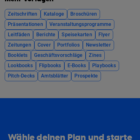
Zeitschriften
Kataloge
Broschüren
Präsentationen
Veranstaltungsprogramme
Leitfäden
Berichte
Speisekarten
Flyer
Zeitungen
Cover
Portfolios
Newsletter
Booklets
Geschäftsvorschläge
Zines
Lookbooks
Flipbooks
E-Books
Playbooks
Pitch-Decks
Amtsblätter
Prospekte
Wähle deinen Plan und starte