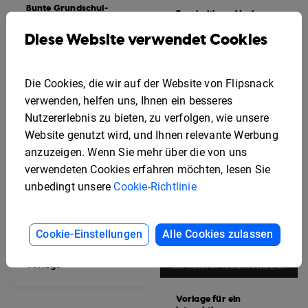
Bunte Grundschul-
Bearbeitbare Vorlage
Jahrbuch-Vorlage
für eine
Diese Website verwendet Cookies
Marketingstrategie-
Broschüre
Die Cookies, die wir auf der Website von Flipsnack
verwenden, helfen uns, Ihnen ein besseres
Nutzererlebnis zu bieten, zu verfolgen, wie unsere
Website genutzt wird, und Ihnen relevante Werbung
anzuzeigen. Wenn Sie mehr über die von uns
verwendeten Cookies erfahren möchten, lesen Sie
unbedingt unsere
Cookie-Richtlinie
Cookie-Einstellungen
Alle Cookies zulassen
College-Jahrbuch-
Vorlage
Vorlage für ein