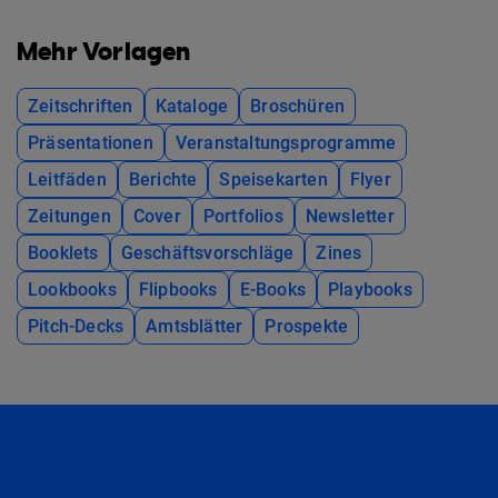
Mehr Vorlagen
Zeitschriften
Kataloge
Broschüren
Präsentationen
Veranstaltungsprogramme
Leitfäden
Berichte
Speisekarten
Flyer
Zeitungen
Cover
Portfolios
Newsletter
Booklets
Geschäftsvorschläge
Zines
Lookbooks
Flipbooks
E-Books
Playbooks
Pitch-Decks
Amtsblätter
Prospekte