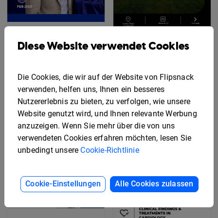
Beispiel für einen
Diese Website verwendet Cookies
Inhaltskalender
Beispiel für eine
interaktive
Immobilienbroschüre
Die Cookies, die wir auf der Website von Flipsnack
verwenden, helfen uns, Ihnen ein besseres
Nutzererlebnis zu bieten, zu verfolgen, wie unsere
Website genutzt wird, und Ihnen relevante Werbung
anzuzeigen. Wenn Sie mehr über die von uns
verwendeten Cookies erfahren möchten, lesen Sie
unbedingt unsere
Cookie-Richtlinie
Cookie-Einstellungen
Alle Cookies zulassen