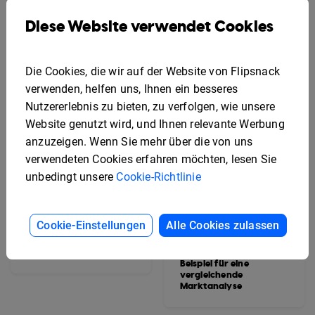
bericht
Diese Website verwendet Cookies
Die Cookies, die wir auf der Website von Flipsnack
verwenden, helfen uns, Ihnen ein besseres
Nutzererlebnis zu bieten, zu verfolgen, wie unsere
Website genutzt wird, und Ihnen relevante Werbung
anzuzeigen. Wenn Sie mehr über die von uns
verwendeten Cookies erfahren möchten, lesen Sie
unbedingt unsere
Cookie-Richtlinie
Cookie-Einstellungen
Alle Cookies zulassen
Beispiel für einen
interaktiven
Projektstatusbericht
Beispiel für eine
vergleichende
Marktanalyse