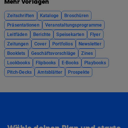
Mehr Vorlagen
Zeitschriften
Kataloge
Broschüren
Präsentationen
Veranstaltungsprogramme
Leitfäden
Berichte
Speisekarten
Flyer
Zeitungen
Cover
Portfolios
Newsletter
Booklets
Geschäftsvorschläge
Zines
Lookbooks
Flipbooks
E-Books
Playbooks
Pitch-Decks
Amtsblätter
Prospekte