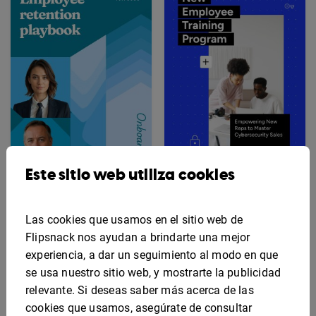
Este sitio web utiliza cookies
Plantilla atractiva de
Plantilla interactiva de
manual de retención de
programa de formación
Las cookies que usamos en el sitio web de
empleados
para empleados
Flipsnack nos ayudan a brindarte una mejor
experiencia, a dar un seguimiento al modo en que
se usa nuestro sitio web, y mostrarte la publicidad
relevante. Si deseas saber más acerca de las
cookies que usamos, asegúrate de consultar