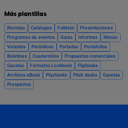
Más plantillas
Revistas
Catálogos
Folletos
Presentaciones
Programas de eventos
Guías
Informes
Menús
Volantes
Periódicos
Portadas
Portafolios
Boletines
Cuadernillos
Propuestas comerciales
Gacetas
Formatos Lookbook
Flipbooks
Archivos eBook
Playbooks
Pitch decks
Gacetas
Prospectos