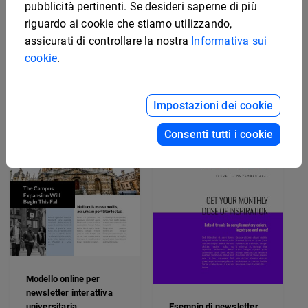
pubblicità pertinenti. Se desideri saperne di più
Modello grafico per
newsletter interattiva
riguardo ai cookie che stiamo utilizzando,
del liceo
Modello grafico per
assicurati di controllare la nostra
Informativa sui
newsletter interattiva
cookie
.
delle risorse umane
Impostazioni dei cookie
Consenti tutti i cookie
Modello online per
newsletter interattiva
universitaria
Esempio di newsletter