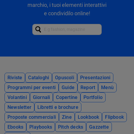
marchio, i tuoi elementi interattivi
e condividilo online!
Riviste
Cataloghi
Opuscoli
Presentazioni
Programmi per eventi
Guide
Report
Menù
Volantini
Giornali
Copertine
Portfolio
Newsletter
Libretti e brochure
Proposte commerciali
Zine
Lookbook
Flipbook
Ebooks
Playbooks
Pitch decks
Gazzette