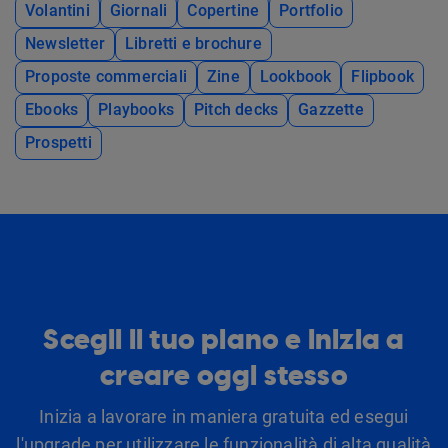
Volantini
Giornali
Copertine
Portfolio
Newsletter
Libretti e brochure
Proposte commerciali
Zine
Lookbook
Flipbook
Ebooks
Playbooks
Pitch decks
Gazzette
Prospetti
Scegli il tuo piano e inizia a
creare oggi stesso
Inizia a lavorare in maniera gratuita ed esegui
l'upgrade per utilizzare le funzionalità di alta qualità