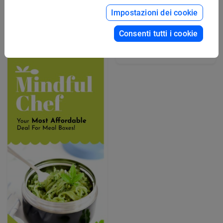
Modello modificabile per
Impostazioni dei cookie
volantino sui benefit per
i dipendenti
Modello grafico gratuito
Consenti tutti i cookie
per biglietto
pubblicitario