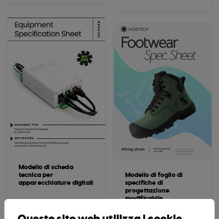
Modello di scheda
tecnica per
Modello di foglio di
apparecchiature digitali
specifiche di
progettazione
modificabile
Questo sito web utilizza i cookie