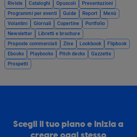
Riviste
Cataloghi
Opuscoli
Presentazioni
Programmi per eventi
Guide
Report
Menù
Volantini
Giornali
Copertine
Portfolio
Newsletter
Libretti e brochure
Proposte commerciali
Zine
Lookbook
Flipbook
Ebooks
Playbooks
Pitch decks
Gazzette
Prospetti
Scegli il tuo piano e inizia a
creare oggi stesso