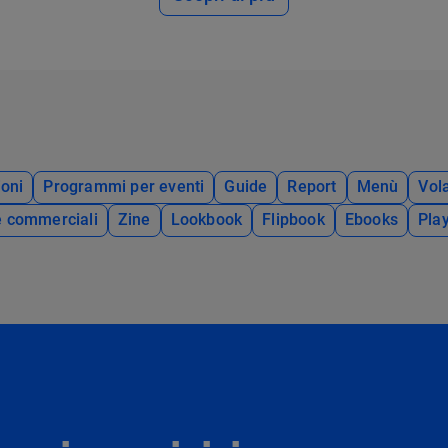
oni
Programmi per eventi
Guide
Report
Menù
Vola
e commerciali
Zine
Lookbook
Flipbook
Ebooks
Pla