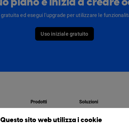
tuo piano e inizia a creare 
 gratuita ed esegui l'upgrade per utilizzare le funzionalità
Uso iniziale gratuito
Prodotti
Soluzioni
Design Studio
Per i marketer
Questo sito web utilizza i cookie
atori
Libreria virtuale
Per le aziende