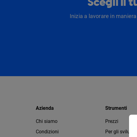
Scegli il 
Inizia a lavorare in maniera
Azienda
Strumenti
Chi siamo
Prezzi
Condizioni
Per gli svilupp