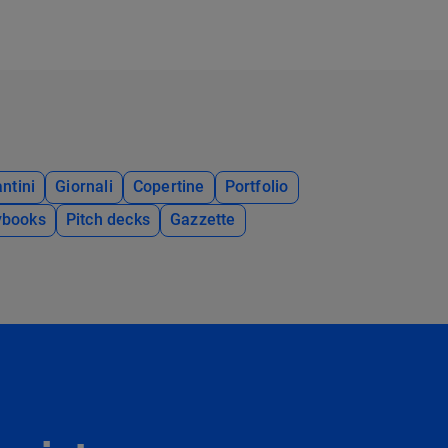
ntini
Giornali
Copertine
Portfolio
ybooks
Pitch decks
Gazzette