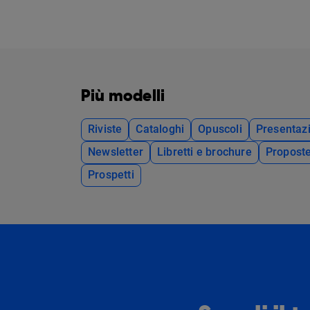
Più modelli
Riviste
Cataloghi
Opuscoli
Presentazi
Newsletter
Libretti e brochure
Propost
Prospetti