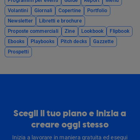
Programmi per eventi
Guide
Report
Menù
Volantini
Giornali
Copertine
Portfolio
Newsletter
Libretti e brochure
Proposte commerciali
Zine
Lookbook
Flipbook
Ebooks
Playbooks
Pitch decks
Gazzette
Prospetti
Scegli il tuo piano e inizia a
creare oggi stesso
Inizia a lavorare in maniera gratuita ed esegui