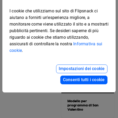
programma di
banchetto
I cookie che utilizziamo sul sito di Flipsnack ci
aiutano a fornirti un'esperienza migliore, a
monitorare come viene utilizzato il sito e a mostrarti
pubblicità pertinenti. Se desideri saperne di più
riguardo ai cookie che stiamo utilizzando,
assicurati di controllare la nostra
Informativa sui
cookie
.
Modello artistico per
programma di
produzione teatrale
Impostazioni dei cookie
Consenti tutti i cookie
Modello per
programma di San
Valentino