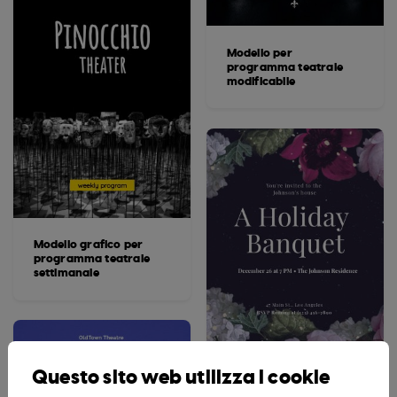
Modello per
programma teatrale
modificabile
Modello grafico per
programma teatrale
settimanale
Questo sito web utilizza i cookie
Modello elegante per