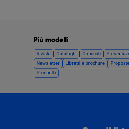
Più modelli
Riviste
Cataloghi
Opuscoli
Presentazi
Newsletter
Libretti e brochure
Propost
Prospetti