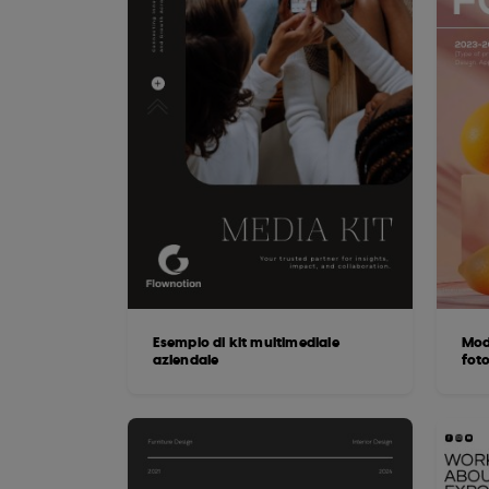
Esempio di kit multimediale
Mode
aziendale
fot