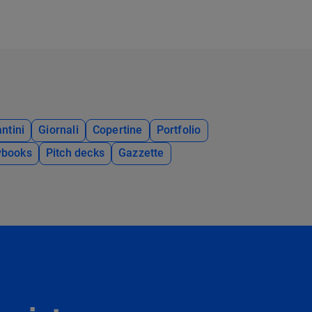
ntini
Giornali
Copertine
Portfolio
ybooks
Pitch decks
Gazzette