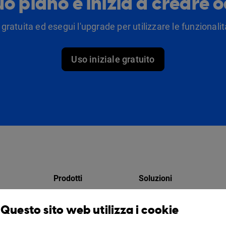
tuo piano e inizia a creare 
 gratuita ed esegui l'upgrade per utilizzare le funzionalità
Uso iniziale gratuito
Prodotti
Soluzioni
Design Studio
Per i marketer
Questo sito web utilizza i cookie
atori
Libreria virtuale
Per le aziende