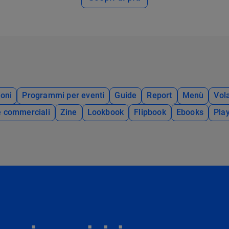
oni
Programmi per eventi
Guide
Report
Menù
Vola
e commerciali
Zine
Lookbook
Flipbook
Ebooks
Pla