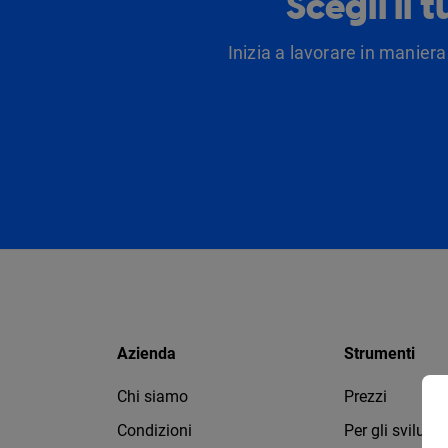
Scegli il 
Inizia a lavorare in maniera
Azienda
Strumenti
Chi siamo
Prezzi
Condizioni
Per gli svilupp