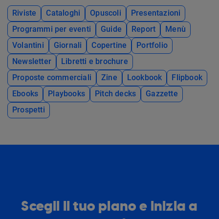
Riviste
Cataloghi
Opuscoli
Presentazioni
Programmi per eventi
Guide
Report
Menù
Volantini
Giornali
Copertine
Portfolio
Newsletter
Libretti e brochure
Proposte commerciali
Zine
Lookbook
Flipbook
Ebooks
Playbooks
Pitch decks
Gazzette
Prospetti
Scegli il tuo piano e inizia a