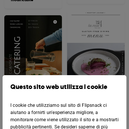
Questo sito web utilizza i cookie
Modello di menu senza
I cookie che utilizziamo sul sito di Flipsnack ci
Modello interattivo per
glutine modificabile
il menu di catering
aiutano a fornirti un'esperienza migliore, a
aziendale
monitorare come viene utilizzato il sito e a mostrarti
pubblicità pertinenti. Se desideri saperne di più