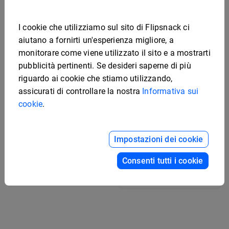
I cookie che utilizziamo sul sito di Flipsnack ci
aiutano a fornirti un'esperienza migliore, a
monitorare come viene utilizzato il sito e a mostrarti
pubblicità pertinenti. Se desideri saperne di più
riguardo ai cookie che stiamo utilizzando,
assicurati di controllare la nostra
Informativa sui
cookie
.
Impostazioni dei cookie
Modello di scheda
tecnica interattiva del
veicolo
Modello di scheda
Consenti tutti i cookie
tecnica elettronica
modificabile