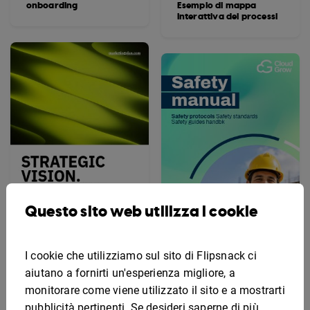
onboarding
Esempio di mappa
interattiva dei processi
Questo sito web utilizza i cookie
I cookie che utilizziamo sul sito di Flipsnack ci
Esempio di piano di
marketing
Modello interattivo di
aiutano a fornirti un'esperienza migliore, a
manuale di sicurezza
monitorare come viene utilizzato il sito e a mostrarti
pubblicità pertinenti. Se desideri saperne di più