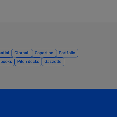
ntini
Giornali
Copertine
Portfolio
ybooks
Pitch decks
Gazzette