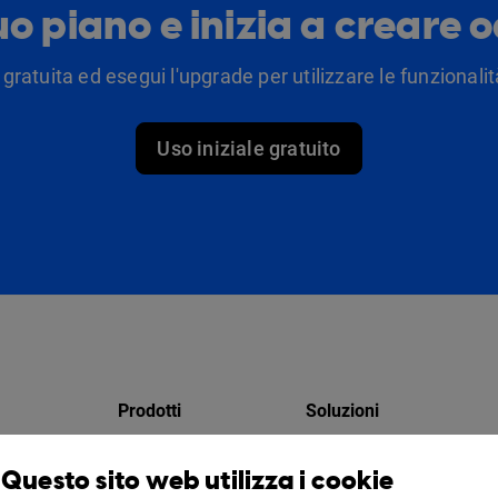
tuo piano e inizia a creare 
 gratuita ed esegui l'upgrade per utilizzare le funzionalità
Uso iniziale gratuito
Prodotti
Soluzioni
Design Studio
Per i marketer
Questo sito web utilizza i cookie
atori
Libreria virtuale
Per le aziende