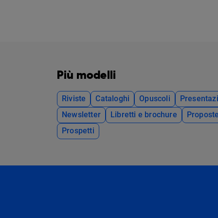
Più modelli
Riviste
Cataloghi
Opuscoli
Presentazi
Newsletter
Libretti e brochure
Propost
Prospetti