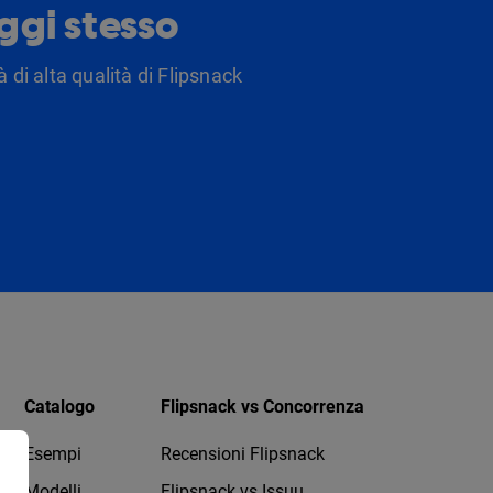
oggi stesso
 di alta qualità di Flipsnack
Catalogo
Flipsnack vs Concorrenza
Esempi
Recensioni Flipsnack
Modelli
Flipsnack vs Issuu