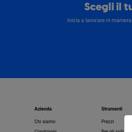
Scegli il 
Inizia a lavorare in maniera
Azienda
Strumenti
Chi siamo
Prezzi
Condizioni
Per gli svilupp