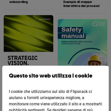
onboarding
Esempio di mappa
interattiva dei processi
Questo sito web utilizza i cookie
I cookie che utilizziamo sul sito di Flipsnack ci
Esempio di piano di
marketing
Modello interattivo di
aiutano a fornirti un'esperienza migliore, a
manuale di sicurezza
monitorare come viene utilizzato il sito e a mostrarti
pubblicità pertinenti. Se desideri saperne di più