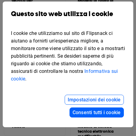
tecnica per
Modello di foglio di
apparecchiature digitali
specifiche di
progettazione
Questo sito web utilizza i cookie
modificabile
I cookie che utilizziamo sul sito di Flipsnack ci
aiutano a fornirti un'esperienza migliore, a
monitorare come viene utilizzato il sito e a mostrarti
pubblicità pertinenti. Se desideri saperne di più
riguardo ai cookie che stiamo utilizzando,
assicurati di controllare la nostra
Informativa sui
cookie
.
Impostazioni dei cookie
Consenti tutti i cookie
Modello di scheda
tecnica interattiva del
veicolo
Modello di scheda
tecnica elettronica