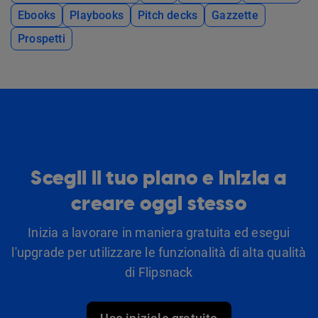
Ebooks
Playbooks
Pitch decks
Gazzette
Prospetti
Scegli il tuo piano e inizia a
creare oggi stesso
Inizia a lavorare in maniera gratuita ed esegui
l'upgrade per utilizzare le funzionalità di alta qualità
di Flipsnack