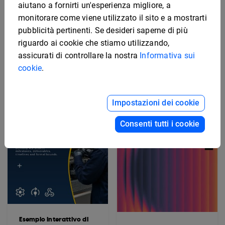
aiutano a fornirti un'esperienza migliore, a
monitorare come viene utilizzato il sito e a mostrarti
Esempio di piano di
pubblicità pertinenti. Se desideri saperne di più
marketing
Modello interattivo di
riguardo ai cookie che stiamo utilizzando,
manuale di sicurezza
assicurati di controllare la nostra
Informativa sui
cookie
.
Impostazioni dei cookie
Consenti tutti i cookie
Esempio interattivo di