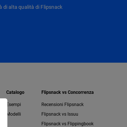
 di alta qualità di Flipsnack
Catalogo
Flipsnack vs Concorrenza
Esempi
Recensioni Flipsnack
Modelli
Flipsnack vs Issuu
Flipsnack vs Flippingbook