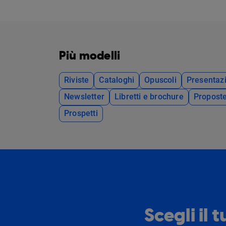
Più modelli
Riviste
Cataloghi
Opuscoli
Presentazi
Newsletter
Libretti e brochure
Propost
Prospetti
Scegli il 