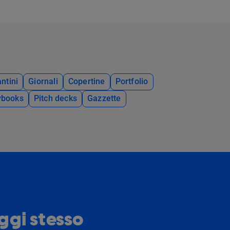
ntini
Giornali
Copertine
Portfolio
ybooks
Pitch decks
Gazzette
oggi stesso