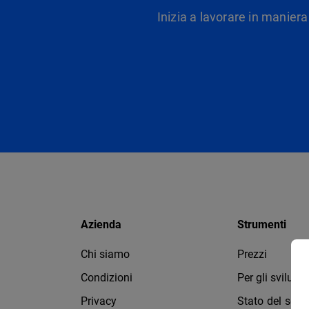
Inizia a lavorare in maniera
Azienda
Strumenti
Chi siamo
Prezzi
Condizioni
Per gli svilupp
Privacy
Stato del servi