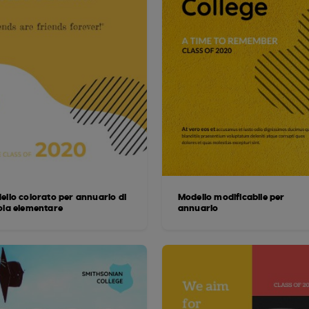
ello colorato per annuario di
Modello modificabile per
ola elementare
annuario