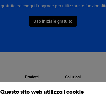
 gratuita ed esegui l'upgrade per utilizzare le funzionalità
Uso iniziale gratuito
Prodotti
Soluzioni
Design Studio
Per i marketer
Questo sito web utilizza i cookie
atori
Libreria virtuale
Per le aziende
zio
Collaborazione