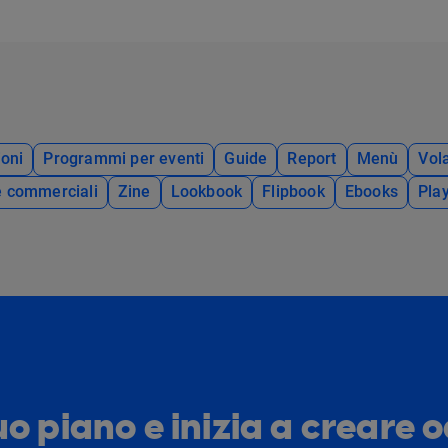
oni
Programmi per eventi
Guide
Report
Menù
Vola
e commerciali
Zine
Lookbook
Flipbook
Ebooks
Pla
tuo piano e inizia a creare 