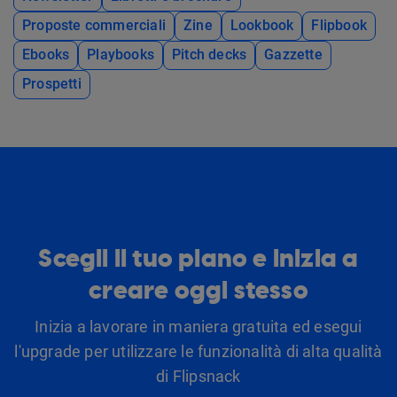
Proposte commerciali
Zine
Lookbook
Flipbook
Ebooks
Playbooks
Pitch decks
Gazzette
Prospetti
Scegli il tuo piano e inizia a
creare oggi stesso
Inizia a lavorare in maniera gratuita ed esegui
l'upgrade per utilizzare le funzionalità di alta qualità
di Flipsnack