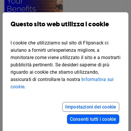
Questo sito web utilizza i cookie
I cookie che utilizziamo sul sito di Flipsnack ci
aiutano a fornirti un'esperienza migliore, a
monitorare come viene utilizzato il sito e a mostrarti
pubblicità pertinenti. Se desideri saperne di più
riguardo ai cookie che stiamo utilizzando,
Modello modificabile per
volantino sui benefit per
assicurati di controllare la nostra
Informativa sui
i dipendenti
cookie
.
Modello grafico gratuito
per biglietto
pubblicitario
Impostazioni dei cookie
Consenti tutti i cookie