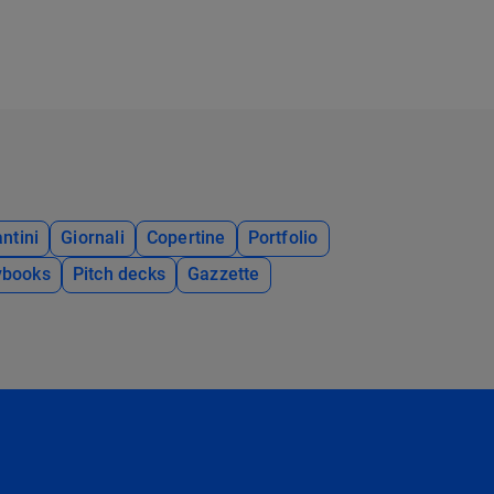
ntini
Giornali
Copertine
Portfolio
ybooks
Pitch decks
Gazzette