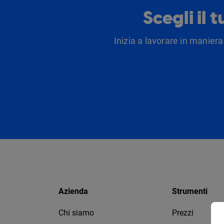
Scegli il 
Inizia a lavorare in maniera
Azienda
Strumenti
Chi siamo
Prezzi