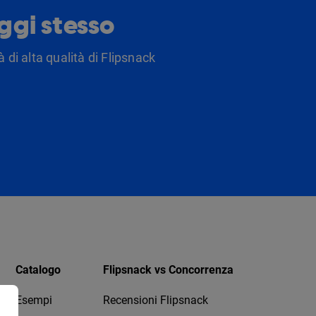
oggi stesso
 di alta qualità di Flipsnack
Catalogo
Flipsnack vs Concorrenza
Esempi
Recensioni Flipsnack