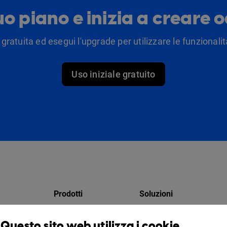
tuo piano e inizia a creare 
 gratuita ed esegui l'upgrade per utilizzare le funzionalità
Uso iniziale gratuito
Prodotti
Soluzioni
Design Studio
Per i marketer
Questo sito web utilizza i cookie