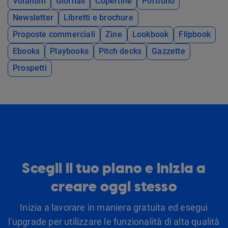
Volantini
Giornali
Copertine
Portfolio
Newsletter
Libretti e brochure
Proposte commerciali
Zine
Lookbook
Flipbook
Ebooks
Playbooks
Pitch decks
Gazzette
Prospetti
Scegli il tuo piano e inizia a
creare oggi stesso
Inizia a lavorare in maniera gratuita ed esegui
l'upgrade per utilizzare le funzionalità di alta qualità