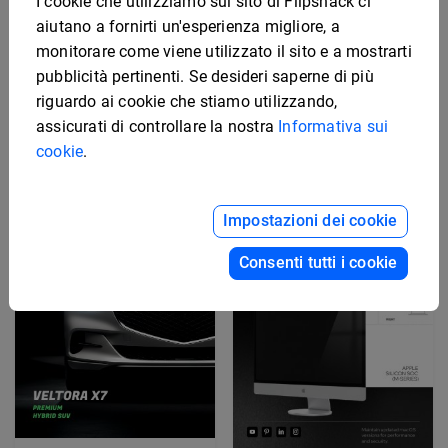
I cookie che utilizziamo sul sito di Flipsnack ci
aiutano a fornirti un'esperienza migliore, a
monitorare come viene utilizzato il sito e a mostrarti
Modello di scheda
pubblicità pertinenti. Se desideri saperne di più
tecnica per
Modello di scheda
riguardo ai cookie che stiamo utilizzando,
apparecchiature digitali
tecnica elettronica
modificabile
assicurati di controllare la nostra
Informativa sui
cookie
.
Impostazioni dei cookie
Consenti tutti i cookie