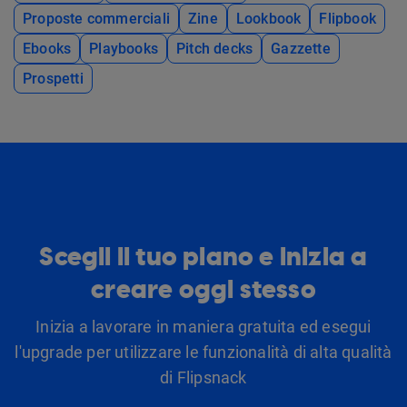
Proposte commerciali
Zine
Lookbook
Flipbook
Ebooks
Playbooks
Pitch decks
Gazzette
Prospetti
Scegli il tuo piano e inizia a
creare oggi stesso
Inizia a lavorare in maniera gratuita ed esegui
l'upgrade per utilizzare le funzionalità di alta qualità
di Flipsnack