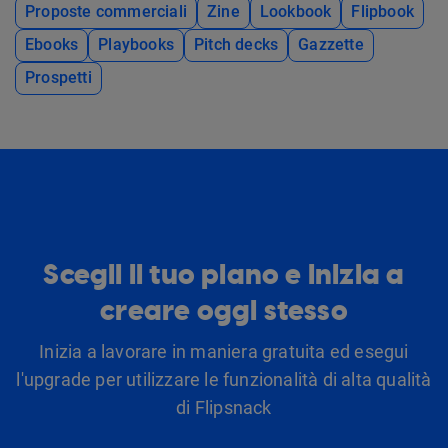
Proposte commerciali
Zine
Lookbook
Flipbook
Ebooks
Playbooks
Pitch decks
Gazzette
Prospetti
Scegli il tuo piano e inizia a
creare oggi stesso
Inizia a lavorare in maniera gratuita ed esegui
l'upgrade per utilizzare le funzionalità di alta qualità
di Flipsnack