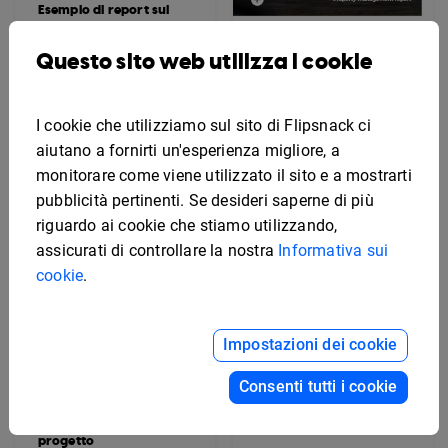
Esempio di report sui
social media
Questo sito web utilizza i cookie
Report di gestione
immobiliare
modificabile
I cookie che utilizziamo sul sito di Flipsnack ci
aiutano a fornirti un'esperienza migliore, a
monitorare come viene utilizzato il sito e a mostrarti
pubblicità pertinenti. Se desideri saperne di più
riguardo ai cookie che stiamo utilizzando,
assicurati di controllare la nostra
Informativa sui
cookie
.
Impostazioni dei cookie
Consenti tutti i cookie
Esempio di report
interattivo sullo stato di
avanzamento del
progetto