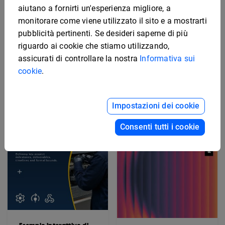
aiutano a fornirti un'esperienza migliore, a
monitorare come viene utilizzato il sito e a mostrarti
pubblicità pertinenti. Se desideri saperne di più
Esempio di piano di
marketing
Modello interattivo di
riguardo ai cookie che stiamo utilizzando,
manuale di sicurezza
assicurati di controllare la nostra
Informativa sui
cookie
.
Impostazioni dei cookie
Consenti tutti i cookie