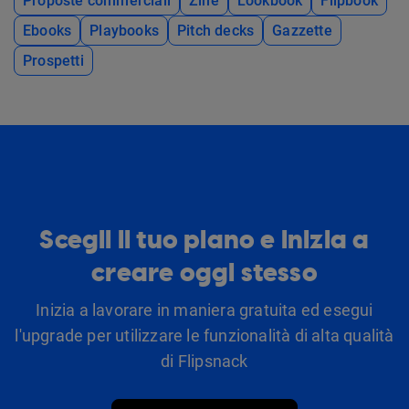
Proposte commerciali
Zine
Lookbook
Flipbook
Ebooks
Playbooks
Pitch decks
Gazzette
Prospetti
Scegli il tuo piano e inizia a
creare oggi stesso
Inizia a lavorare in maniera gratuita ed esegui
l'upgrade per utilizzare le funzionalità di alta qualità
di Flipsnack