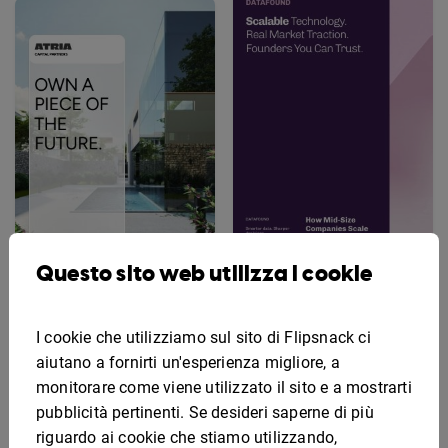
Questo sito web utilizza i cookie
Modello di prospetto di
Esempio di prospetto di
investimento per
investimento
startup
I cookie che utilizziamo sul sito di Flipsnack ci
immobiliare
aiutano a fornirti un'esperienza migliore, a
monitorare come viene utilizzato il sito e a mostrarti
pubblicità pertinenti. Se desideri saperne di più
riguardo ai cookie che stiamo utilizzando,