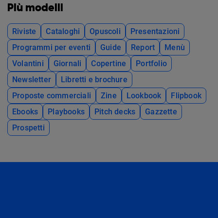
Più modelli
Riviste
Cataloghi
Opuscoli
Presentazioni
Programmi per eventi
Guide
Report
Menù
Volantini
Giornali
Copertine
Portfolio
Newsletter
Libretti e brochure
Proposte commerciali
Zine
Lookbook
Flipbook
Ebooks
Playbooks
Pitch decks
Gazzette
Prospetti