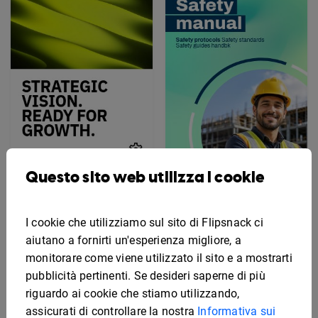
Questo sito web utilizza i cookie
Esempio di piano di
marketing
Modello interattivo di
manuale di sicurezza
I cookie che utilizziamo sul sito di Flipsnack ci
aiutano a fornirti un'esperienza migliore, a
monitorare come viene utilizzato il sito e a mostrarti
pubblicità pertinenti. Se desideri saperne di più
riguardo ai cookie che stiamo utilizzando,
assicurati di controllare la nostra
Informativa sui