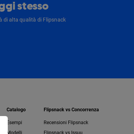
oggi stesso
 di alta qualità di Flipsnack
Catalogo
Flipsnack vs Concorrenza
Esempi
Recensioni Flipsnack
Modelli
Flipsnack vs Issuu