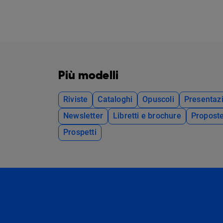
Più modelli
Riviste
Cataloghi
Opuscoli
Presentazi
Newsletter
Libretti e brochure
Propost
Prospetti