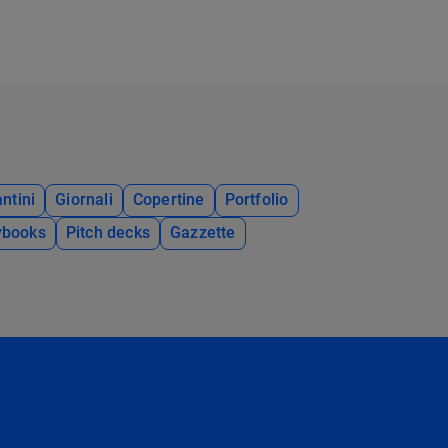
ntini
Giornali
Copertine
Portfolio
ybooks
Pitch decks
Gazzette