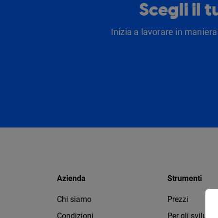
Scegli il 
Inizia a lavorare in maniera
Azienda
Strumenti
Chi siamo
Prezzi
Condizioni
Per gli svilupp