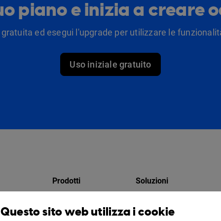
tuo piano e inizia a creare 
 gratuita ed esegui l'upgrade per utilizzare le funzionalità
Uso iniziale gratuito
Prodotti
Soluzioni
Design Studio
Per i marketer
Questo sito web utilizza i cookie
atori
Libreria virtuale
Per le aziende