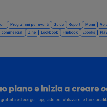
oni
Programmi per eventi
Guide
Report
Menù
Vola
e commerciali
Zine
Lookbook
Flipbook
Ebooks
Pla
tuo piano e inizia a creare 
 gratuita ed esegui l'upgrade per utilizzare le funzionalità