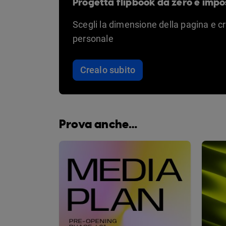
Progetta flipbook da zero e impo
Scegli la dimensione della pagina e c
personale
Crealo subito
Prova anche…