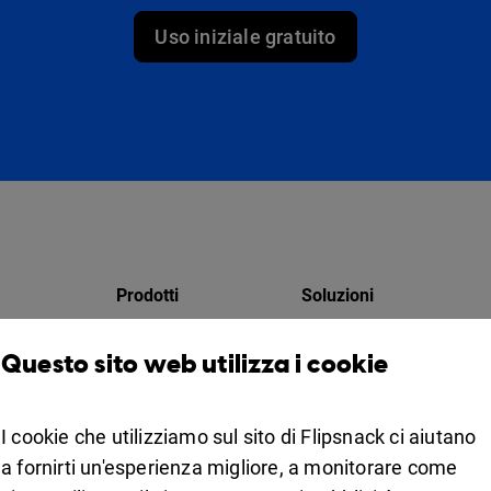
Uso iniziale gratuito
Prodotti
Soluzioni
Design Studio
Per i marketer
Questo sito web utilizza i cookie
atori
Libreria virtuale
Per le aziende
zio
Collaborazione
I cookie che utilizziamo sul sito di Flipsnack ci aiutano
Apps
For education
a fornirti un'esperienza migliore, a monitorare come