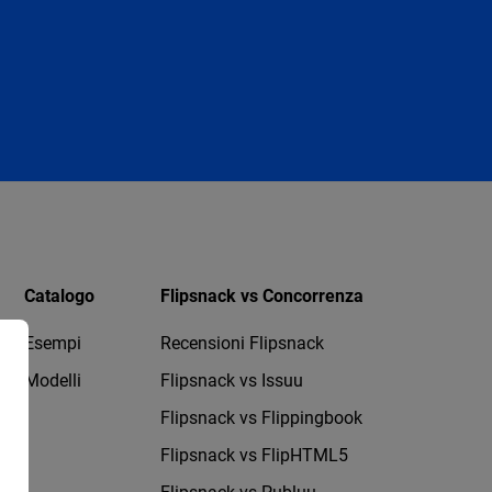
Catalogo
Flipsnack vs Concorrenza
Esempi
Recensioni Flipsnack
Modelli
Flipsnack vs Issuu
Flipsnack vs Flippingbook
Flipsnack vs FlipHTML5