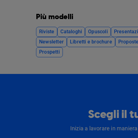
Più modelli
Riviste
Cataloghi
Opuscoli
Presentazi
Newsletter
Libretti e brochure
Propost
Prospetti
Scegli il 
Inizia a lavorare in maniera