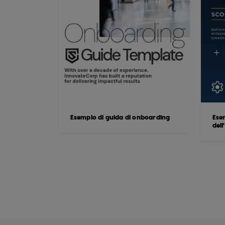
Esempio di guida di onboarding
Esem
dell