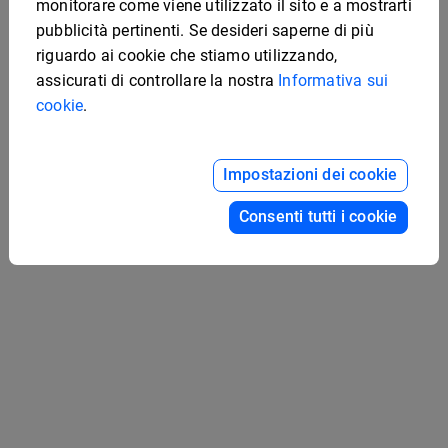
monitorare come viene utilizzato il sito e a mostrarti
pubblicità pertinenti. Se desideri saperne di più
riguardo ai cookie che stiamo utilizzando,
Modello digitale per
assicurati di controllare la nostra
Informativa sui
portfolio
cookie
.
Impostazioni dei cookie
Modello interattivo per
la gestione del
Consenti tutti i cookie
portafoglio