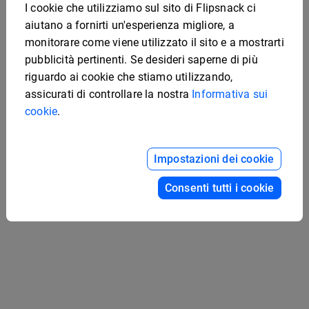
I cookie che utilizziamo sul sito di Flipsnack ci
aiutano a fornirti un'esperienza migliore, a
monitorare come viene utilizzato il sito e a mostrarti
pubblicità pertinenti. Se desideri saperne di più
riguardo ai cookie che stiamo utilizzando,
assicurati di controllare la nostra
Informativa sui
cookie
.
Modello Di Rivista Di
Moda Interattiva Online
Template coinvolgente
Impostazioni dei cookie
per rivista aziendale
Consenti tutti i cookie