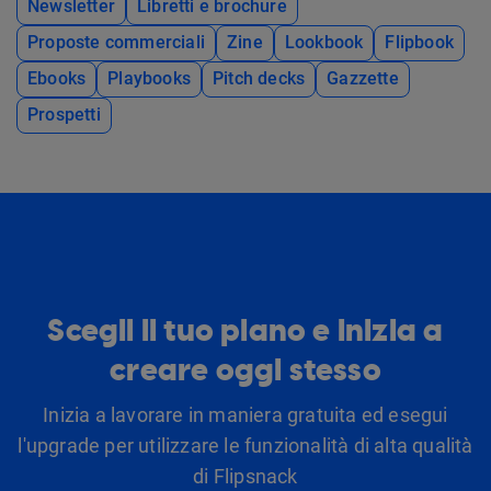
Newsletter
Libretti e brochure
Proposte commerciali
Zine
Lookbook
Flipbook
Ebooks
Playbooks
Pitch decks
Gazzette
Prospetti
Scegli il tuo piano e inizia a
creare oggi stesso
Inizia a lavorare in maniera gratuita ed esegui
l'upgrade per utilizzare le funzionalità di alta qualità
di Flipsnack