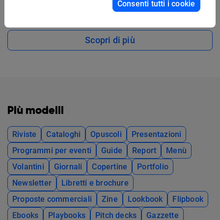
Consenti tutti i cookie
copertina di album
Scopri di più
Più modelli
Riviste
Cataloghi
Opuscoli
Presentazioni
Programmi per eventi
Guide
Report
Menù
Volantini
Giornali
Copertine
Portfolio
Newsletter
Libretti e brochure
Proposte commerciali
Zine
Lookbook
Flipbook
Ebooks
Playbooks
Pitch decks
Gazzette