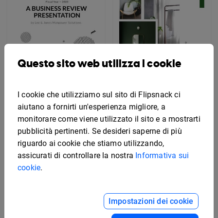
Questo sito web utilizza i cookie
Modello semplice per
copertina di
presentazione aziendale
I cookie che utilizziamo sul sito di Flipsnack ci
aiutano a fornirti un'esperienza migliore, a
monitorare come viene utilizzato il sito e a mostrarti
Modello grafico
moderno per copertina
pubblicità pertinenti. Se desideri saperne di più
di catalogo
riguardo ai cookie che stiamo utilizzando,
assicurati di controllare la nostra
Informativa sui
cookie
.
Impostazioni dei cookie
Modello artistico per