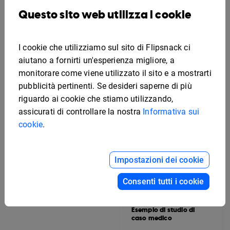
interattiva per la
Questo sito web utilizza i cookie
presentazione di un
immobile
I cookie che utilizziamo sul sito di Flipsnack ci
aiutano a fornirti un'esperienza migliore, a
monitorare come viene utilizzato il sito e a mostrarti
pubblicità pertinenti. Se desideri saperne di più
riguardo ai cookie che stiamo utilizzando,
assicurati di controllare la nostra
Informativa sui
cookie
.
Impostazioni dei cookie
Esempio di manuale
Consenti tutti i cookie
aziendale interattivo
Esempio di studio di
caso medico