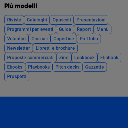
Più modelli
Riviste
Cataloghi
Opuscoli
Presentazioni
Programmi per eventi
Guide
Report
Menù
Volantini
Giornali
Copertine
Portfolio
Newsletter
Libretti e brochure
Proposte commerciali
Zine
Lookbook
Flipbook
Ebooks
Playbooks
Pitch decks
Gazzette
Prospetti