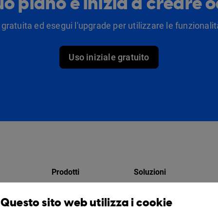
tuo piano e inizia a creare 
 gratuita ed esegui l'upgrade per utilizzare le funzionalità
Uso iniziale gratuito
Prodotti
Soluzioni
Design Studio
Per i marketer
Questo sito web utilizza i cookie
atori
Libreria virtuale
Per le aziende