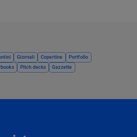
ntini
Giornali
Copertine
Portfolio
ybooks
Pitch decks
Gazzette