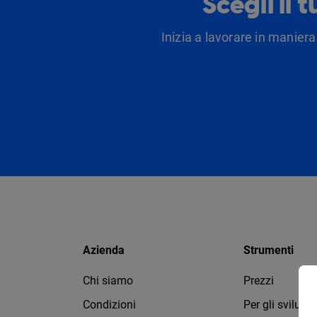
Scegli il 
Inizia a lavorare in maniera
Azienda
Strumenti
Chi siamo
Prezzi
Condizioni
Per gli svilupp