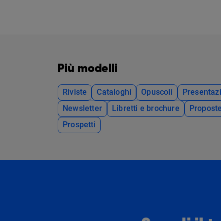
Più modelli
Riviste
Cataloghi
Opuscoli
Presentazi
Newsletter
Libretti e brochure
Propost
Prospetti