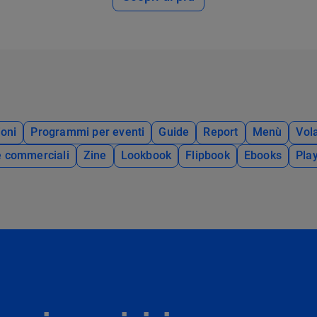
oni
Programmi per eventi
Guide
Report
Menù
Vola
e commerciali
Zine
Lookbook
Flipbook
Ebooks
Pla