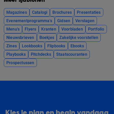
Meer sjablonen
Magazines
Catalogi
Brochures
Presentaties
Evenementprogramma's
Gidsen
Verslagen
Menu's
Flyers
Kranten
Voorbladen
Portfolio
Nieuwsbrieven
Boekjes
Zakelijke voorstellen
Zines
Lookbooks
Flipbooks
Ebooks
Playbooks
Pitchdecks
Staatscouranten
Prospectussen
Kies je plan en begin vandaag