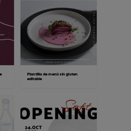
e
Plantilla de menú sin gluten
editable