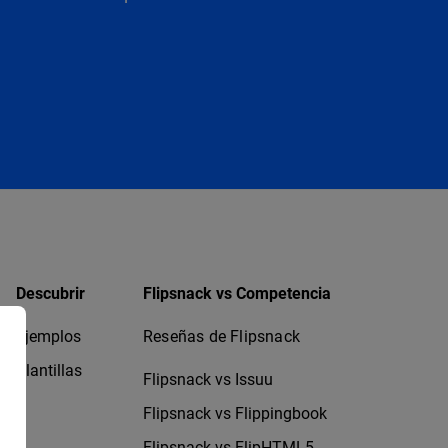
Descubrir
Flipsnack vs Competencia
Ejemplos
Reseñas de Flipsnack
Plantillas
Flipsnack vs Issuu
Flipsnack vs Flippingbook
Flipsnack vs FlipHTML5