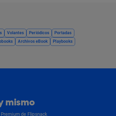
s
Volantes
Periódicos
Portadas
ipbooks
Archivos eBook
Playbooks
oy mismo
as Premium de Flipsnack