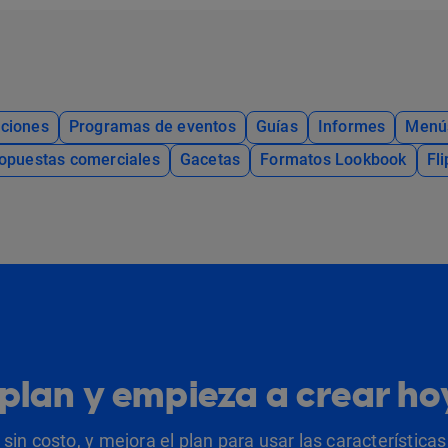
ciones
Programas de eventos
Guías
Informes
Menú
opuestas comerciales
Gacetas
Formatos Lookbook
Fl
u plan y empieza a crear h
sin costo, y mejora el plan para usar las característic