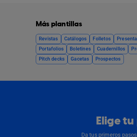
Más plantillas
Revistas
Catálogos
Folletos
Presenta
Portafolios
Boletines
Cuadernillos
Pr
Pitch decks
Gacetas
Prospectos
Elige t
Da tus primeros pasos 