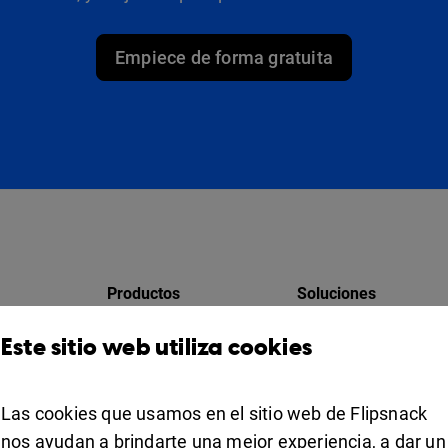
Empiece de forma gratuita
Productos
Soluciones
Design Studio
Para marketing
Este sitio web utiliza cookies
res
Estante para libros
Para negocios
Colaboración
Las cookies que usamos en el sitio web de Flipsnack
Apps
For education
nos ayudan a brindarte una mejor experiencia, a dar un