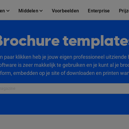
gen
Middelen
Voorbeelden
Enterprise
Prij
Brochure template
n paar klikken heb je jouw eigen professioneel uitziende
ftware is zeer makkelijk te gebruiken en je kunt al je br
tform, embedden op je site of downloaden en printen wann