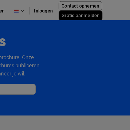
Contact opnemen
zen
Inloggen
Gratis aanmelden
s
 brochure. Onze
ochures publiceren
eer je wil.