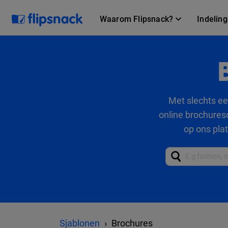
Waarom Flipsnack?
Indelin
Met slechts ee
online brochureso
op ons pla
Sjablonen
Brochures