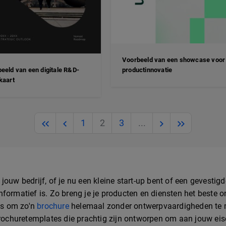
Voorbeeld van een showcase voor
eeld van een digitale R&D-
productinnovatie
kaart
Previous
Previous
Next
Next
1
2
3
...
 jouw bedrijf, of je nu een kleine start-up bent of een gevest
nformatief is. Zo breng je je producten en diensten het beste 
 is om zo'n
brochure
helemaal zonder ontwerpvaardigheden te 
 brochuretemplates die prachtig zijn ontworpen om aan jouw eis