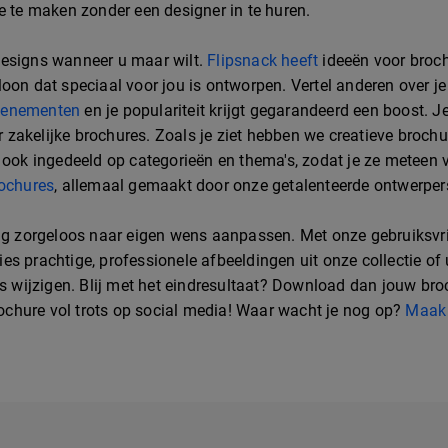
e te maken zonder een designer in te huren.
designs wanneer u maar wilt.
Flipsnack heeft
ideeën voor broc
oon dat speciaal voor jou is ontworpen. Vertel anderen over j
evenementen
en je populariteit krijgt gegarandeerd een boost. Je
zakelijke brochures. Zoals je ziet hebben we creatieve broch
 ook ingedeeld op categorieën en thema's, zodat je ze meteen vi
rochures
, allemaal gemaakt door onze getalenteerde ontwerper
dig zorgeloos naar eigen wens aanpassen. Met onze gebruiksvrie
s prachtige, professionele afbeeldingen uit onze collectie of 
ens wijzigen. Blij met het eindresultaat? Download dan jouw b
brochure vol trots op social media! Waar wacht je nog op?
Maak 