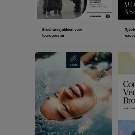
Brochuresjabloon voor
Sjabl
touroperator
excur