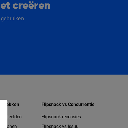
et creëren
 gebruiken
ntdekken
Flipsnack vs Concurrentie
oorbeelden
Flipsnack-recensies
jablonen
Flipsnack vs Issuu