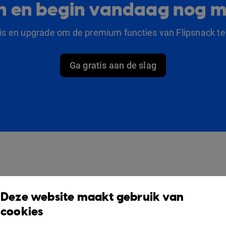
lan en begin vandaag nog m
tis en upgrade om de premium functies van Flipsnack te
Ga gratis aan de slag
producten
Oplossingen
O
Deze website maakt gebruik van
Design Studio
Voor marketeers
V
cookies
Boekenplank
Voor bedrijven
S