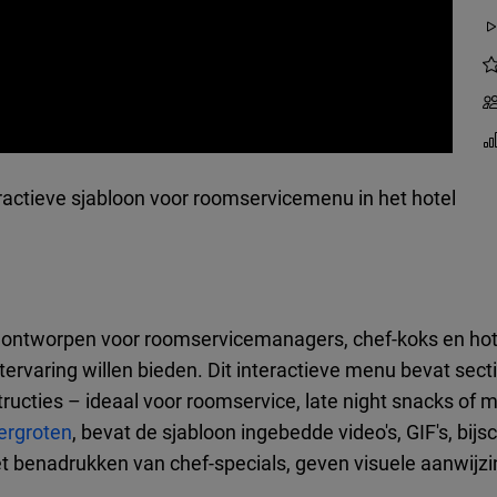
ractieve sjabloon voor roomservicemenu in het hotel
 ontworpen voor roomservicemanagers, chef-koks en hot
etervaring willen bieden. Dit interactieve menu bevat sect
tructies – ideaal voor roomservice, late night snacks of
ergroten
, bevat de sjabloon ingebedde video's, GIF's, bijs
et benadrukken van chef-specials, geven visuele aanwijz