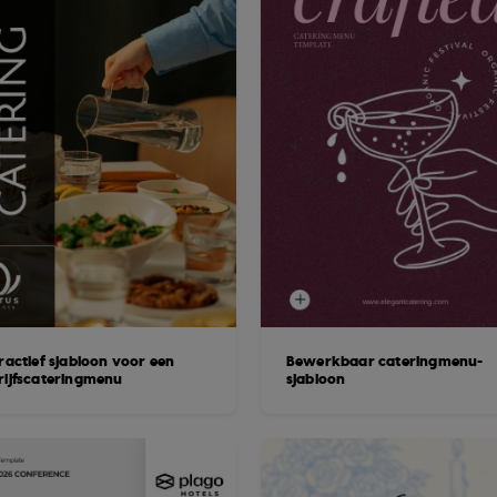
ractief sjabloon voor een
Bewerkbaar cateringmenu-
rijfscateringmenu
sjabloon