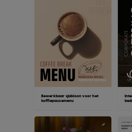
Bewerkbaar sjabloon voor het
Inte
koffiepauzemenu
bed