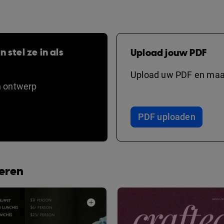
 stel ze in als
Upload jouw PDF
Upload uw PDF en maak
n ontwerp
PDF uploaden
beren