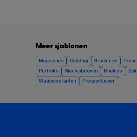
Meer sjablonen
Magazines
Catalogi
Brochures
Prese
Portfolio
Nieuwsbrieven
Boekjes
Zak
Staatscouranten
Prospectussen