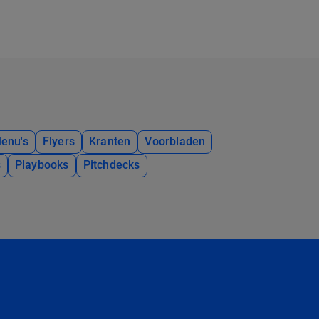
enu's
Flyers
Kranten
Voorbladen
s
Playbooks
Pitchdecks