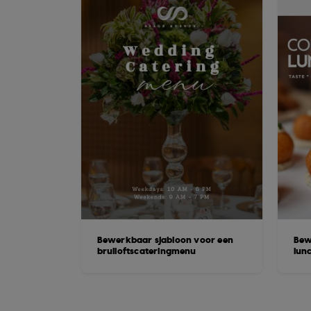
Bewerkbaar sjabloon voor een
Bew
bruiloftscateringmenu
lun