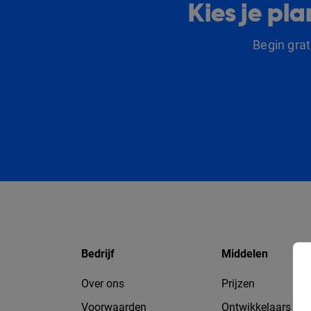
Kies je p
Begin gra
Bedrijf
Middelen
Over ons
Prijzen
Voorwaarden
Ontwikkelaars