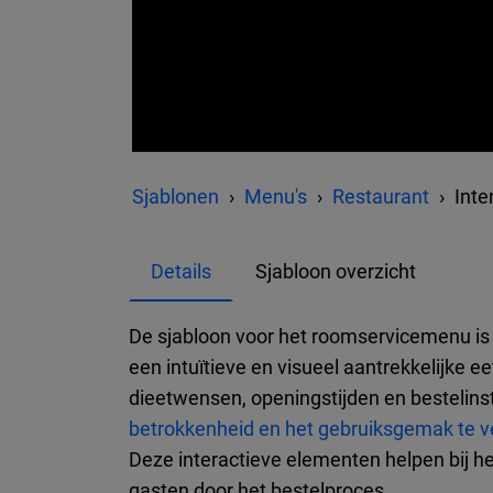
Sjablonen
Menu's
Restaurant
Inte
Details
Sjabloon overzicht
De sjabloon voor het roomservicemenu is
een intuïtieve en visueel aantrekkelijke e
dieetwensen, openingstijden en bestelins
betrokkenheid en het gebruiksgemak te v
Deze interactieve elementen helpen bij h
gasten door het bestelproces.